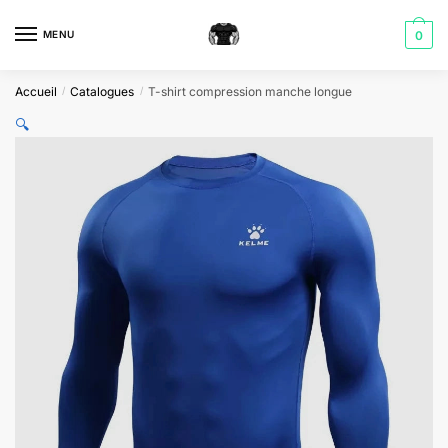
Skip
Skip
to
to
MENU
0
navigation
content
Accueil
Catalogues
T-shirt compression manche longue
/
/
🔍