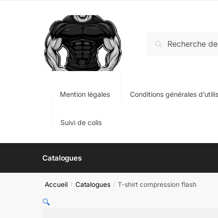
Skip
Skip
to
to
navigation
content
Recherche
Recherche
pour :
Mention légales
Conditions générales d’utili
Suivi de colis
Catalogues
Accueil
Catalogues
T-shirt compression flash
/
/
🔍