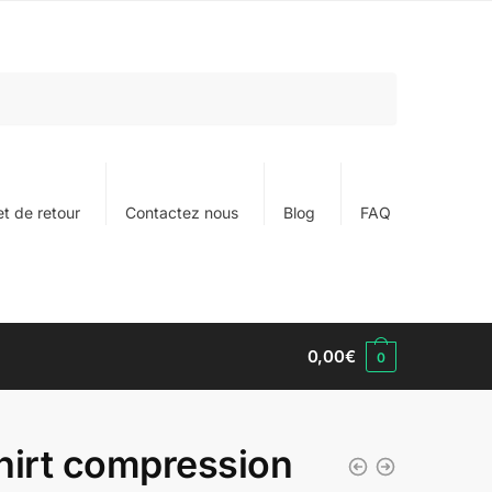
t de retour
Contactez nous
Blog
FAQ
0,00
€
0
hirt compression