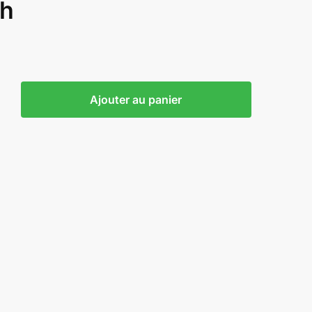
sh
€
Ajouter au panier
ssion