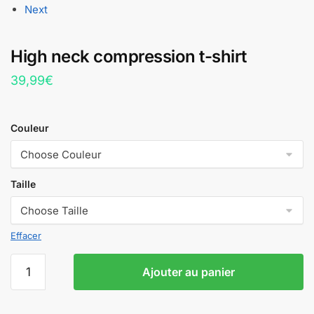
Next
High neck compression t-shirt
39,99
€
Couleur
Taille
Effacer
quantité
Ajouter au panier
de
High
neck