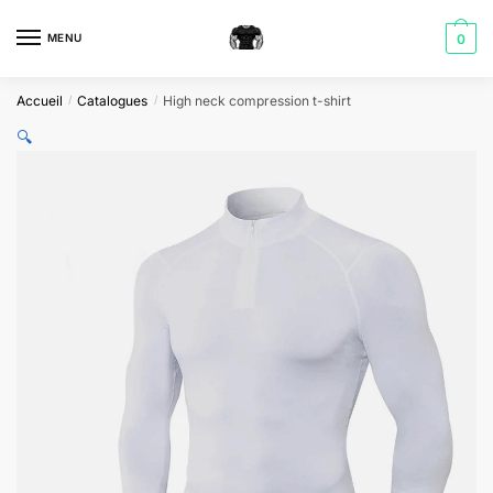
Skip
Skip
to
to
MENU
0
navigation
content
Accueil
Catalogues
High neck compression t-shirt
/
/
🔍