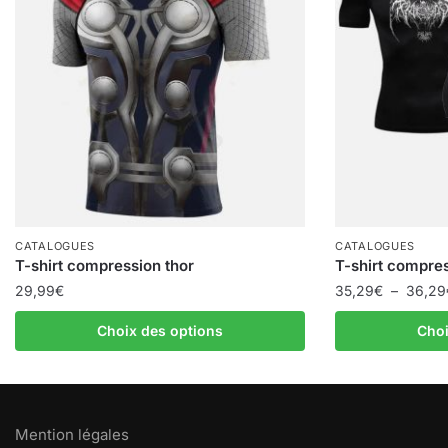
CATALOGUES
CATALOGUES
T-shirt compression thor
T-shirt compre
29,99
€
35,29
€
–
36,29
Ce
Ce
Choix des options
Choi
produit
produit
a
a
plusieurs
plusieurs
variations.
variations.
Mention légales
Les
Les