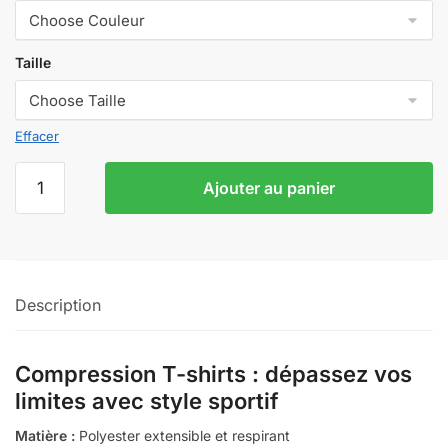
39,99€
à
59,99€
Taille
Effacer
quantité
Ajouter au panier
de
Compression
t
shirts
Description
Compression T-shirts : dépassez vos
limites avec style sportif
Matière :
Polyester extensible et respirant