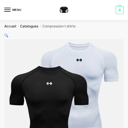
Skip
Skip
to
to
MENU
0
navigation
content
Accueil
Catalogues
Compression t shirts
/
/
🔍